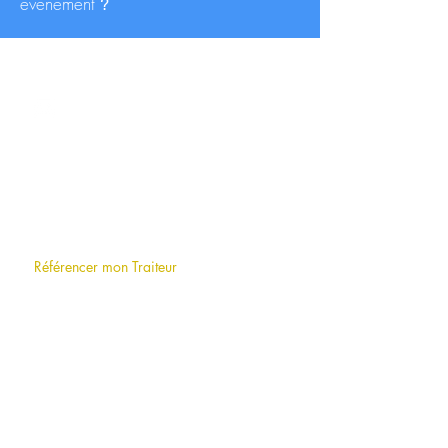
événement
?
CONTACT
contact@traiteurs-parisiens.com
A PROPOS
Qui sommes-nous
?
F.A.Q (foire aux questions)
Référencer mon Traiteur
LE BLOG
INFORMATIONS
Mentions légales
Conditions générales d'utilisation