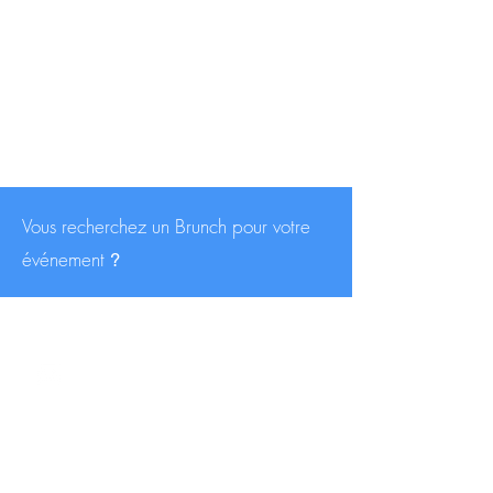
Vous recherchez un Brunch pour votre
événement
?
CONTACT
contact@traiteurs-parisiens.com
A PROPOS