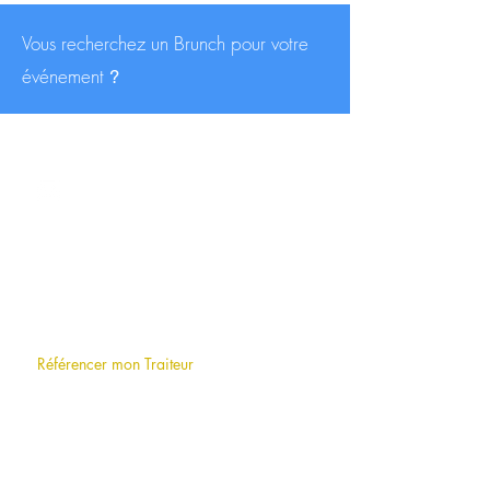
Vous recherchez un Brunch pour votre
événement
?
CONTACT
contact@traiteurs-parisiens.com
A PROPOS
Qui sommes-nous
?
F.A.Q (foire aux questions)
Référencer mon Traiteur
LE BLOG
INFORMATIONS