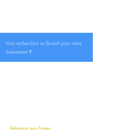
Vous recherchez un Brunch pour votre
événement
?
CONTACT
contact@traiteurs-parisiens.com
A PROPOS
Qui sommes-nous
?
F.A.Q (foire aux questions)
Référencer mon Traiteur