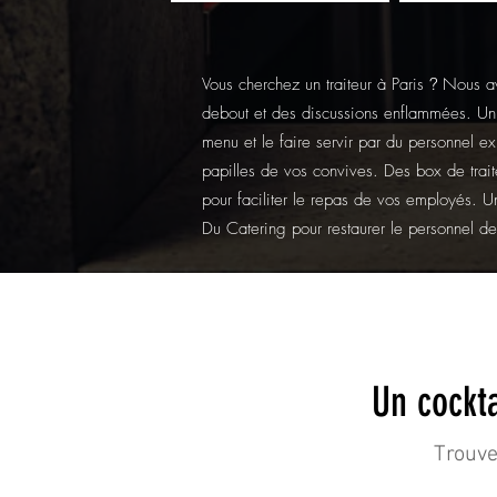
Vous cherchez un traiteur à Paris
?
Nous av
debout et des discussions enflammées. Un 
menu et le faire servir par du personnel e
papilles de vos convives. Des box de trai
pour faciliter le repas de vos employés. 
Du Catering pour restaurer le personnel de 
Un cockta
Trouve