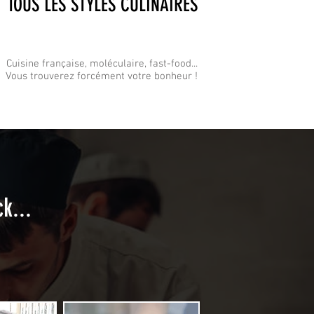
TOUS LES STYLES CULINAIRES
Cuisine française, moléculaire, fast-food...
Vous trouverez forcément votre bonheur !
k...