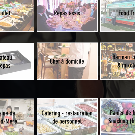
uffet
Repas assis
Food T
Barman co
lateau
Chef à domicile
& mixol
epas
Panier de f
sine de
Catering - restauration
Snacking (b
nd-Mère
de personnel