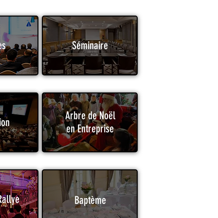
ès
Séminaire
Arbre de Noël
ion
en Entreprise
Rallye
Baptème