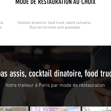
MODE DE RESTAURATION AU CHOIX
la
Cocktail dinatoire, food truck, stand culinaire...
e.
Tous les formats sont possibles.
as assis, cocktail dinatoire, food truc
Votre traiteur à Paris par mode de restauration