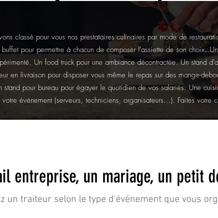
ons classé pour vous nos prestataires culinaires par mode de restaurati
buffet pour permettre à chacun de composer l'assiette de son choix. U
xpérimenté. Un food truck pour une ambiance décontractée. Un stand d'a
teur en livraison pour disposer vous même le repas sur des mange-debou
Un stand pour bureau pour égayer le quotidien de vos salariés. Une cuis
votre événement (serveurs, techniciens, organisateurs...). Faites votre c
il entreprise, un mariage, un petit d
z un traiteur selon le type d'événement que vous or