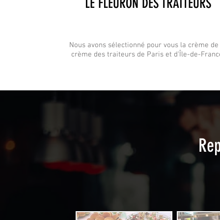
LE FLEURON DES TRAITEURS
Nous avons sélectionné pour vous la crème de 
crème des traiteurs de Paris et d'Île-de-Franc
Rep