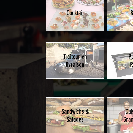
Cocktail
B
Traiteur en
P
livraison
R
Sandwichs &
Cui
Salades
Gra