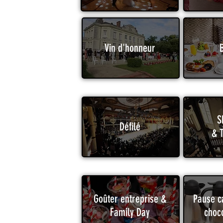
Vin d'honneur
S
Défilé
& 
Goûter entreprise &
Pause c
Family Day
choc