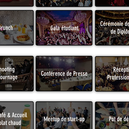
Cérémonie d
Brunch
Gala étudiant
de Dipl
hooting
Récept
Conférence de Presse
Tournage
Profession
afé & Accueil
Meetup de start-up
Pot de dé
olat chaud