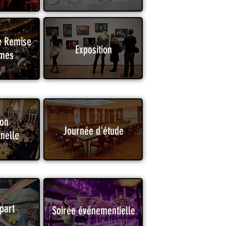
e Remise
Exposition
ômes
ion
Journée d'étude
nelle
part
Soirée événementielle