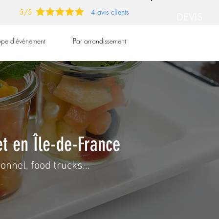
5/5
4 avis clients
DEVIS
GRATUIT
type d'événement
Par arrondissement
➡
et en Île-de-France
onnel, food trucks...