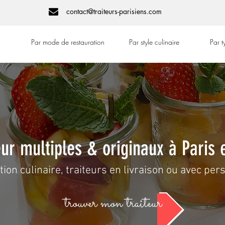
contact@traiteurs-parisiens.com
Par mode de restauration
Par style culinaire
Par 
eur multiples & originaux à Paris 
on culinaire, traiteurs en livraison ou avec pers
trouver mon traiteur