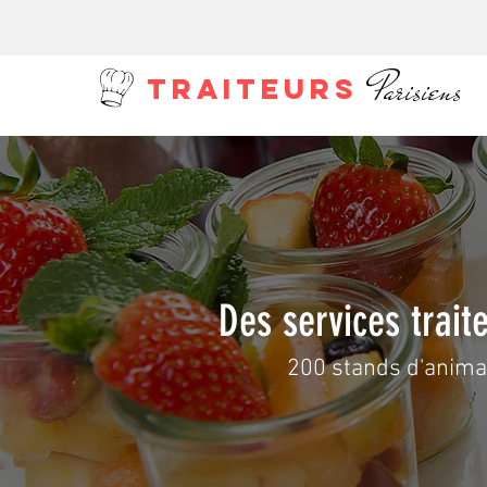
Parisiens
TRAITEURS
Des services trait
200 stands d'animati