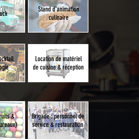
Stand d'animation
ruck
culinaire
cktail
Location de matériel
ogie
de cuisine & réception
ruits &
Brigade : personnel de
ureaux)
service & restauration