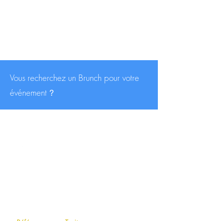
Vous recherchez un Brunch pour votre
événement
?
CONTACT
contact@traiteurs-parisiens.com
A PROPOS
Qui sommes-nous
?
F.A.Q (foire aux questions)