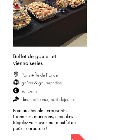
Buffet de goûter et
viennoiseries
Paris + Île-de-France
goûter & gourmandise
sur devis
dîner, déjeuner, petit déjeuner
Pain au chocolat, croissants,
friandises, macarons, cupcakes...
Régalez-vous avez notre buffet de
goûter corporate !
demander mon devis