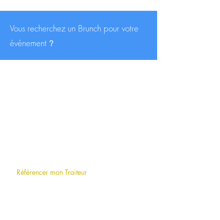
Vous recherchez un Brunch pour votre
événement
?
CONTACT
contact@traiteurs-parisiens.com
A PROPOS
Qui sommes-nous
?
F.A.Q (foire aux questions)
Référencer mon Traiteur
LE BLOG
INFORMATIONS