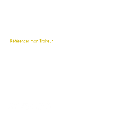
A PROPOS
Qui sommes-nous
?
F.A.Q (foire aux questions)
Référencer mon Traiteur
LE BLOG
INFORMATIONS
Mentions légales
Conditions générales d'utilisation
VOTRE TRAITEUR A PARIS PAR
ARRONDISSEMENT