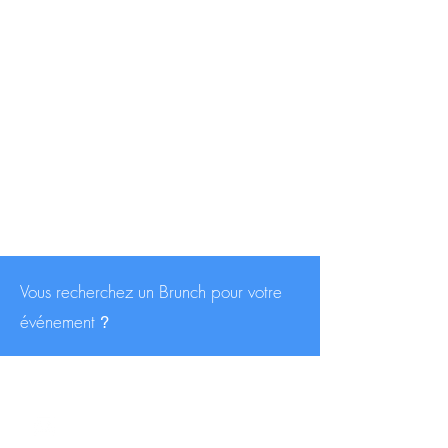
Vous recherchez un Brunch pour votre
événement
?
CONTACT
contact@traiteurs-parisiens.com