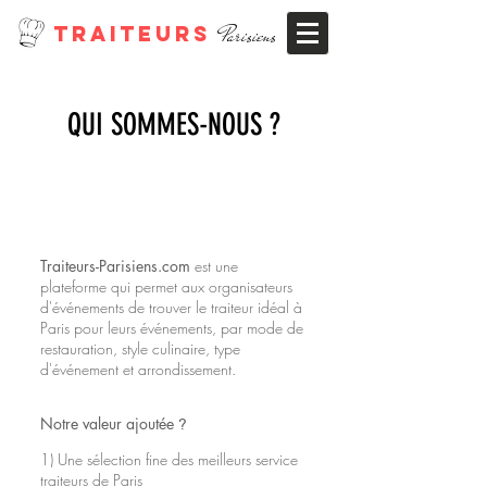
TRAITEURS
Parisiens
QUI SOMMES-NOUS ?
Traiteurs-Parisiens.com
est une
plateforme qui permet aux organisateurs
d'événements de trouver le traiteur idéal à
Paris pour leurs événements, par mode de
restauration, style culinaire, type
d'événement et arrondissement.
Notre valeur ajoutée
?
1)
Une sélection fine des meilleurs service
traiteurs de Paris