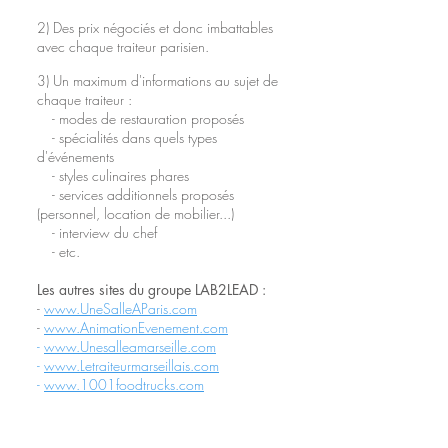
2) Des prix négociés et donc imbattables
avec chaque traiteur parisien.
3) Un maximum d'informations au sujet de
chaque traiteur :
- modes de restauration proposés
- spécialités dans quels types
d'événements
- styles culinaires phares
- services additionnels proposés
(personnel, location de mobilier...)
- interview du chef
- etc.
Les autres sites du groupe LAB2LEAD :
-
www.UneSalleAParis.com
-
www.AnimationEvenement.com
-
www.Unesalleamarseille.com
-
www.Letraiteurmarseillais.com
-
www.1001foodtrucks.com