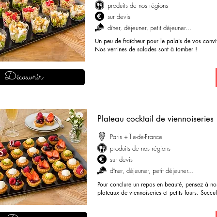
produits de nos régions
sur devis
dîner, déjeuner, petit déjeuner...
Un peu de fraîcheur pour le palais de vos convi
Nos verrines de salades sont à tomber !
demander mon devis
Découvrir
Plateau cocktail de viennoiseries
Paris + Île-de-France
produits de nos régions
sur devis
dîner, déjeuner, petit déjeuner...
Pour conclure un repas en beauté, pensez à no
plateaux de viennoiseries et petits fours. Succul