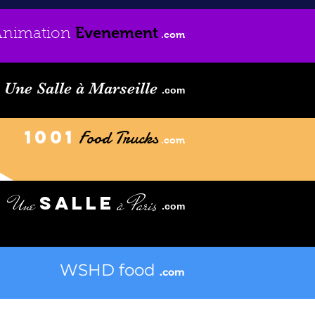
Evenement
Animation
.com
Une Salle à Marseille
.com
1001
Food Trucks
.com
Une
à Paris
SALLE
.com
WSHD food
.com