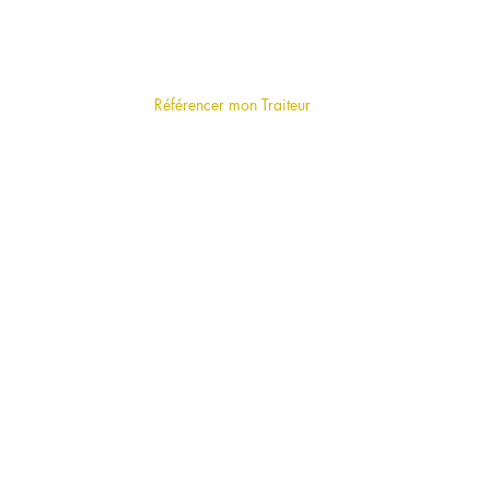
A PROPOS
Qui sommes-nous
?
F.A.Q (foire aux questions)
Référencer mon Traiteur
LE BLOG
VOTRE TRAITEUR A PARIS PAR MODE
DE RESTAURATION
Cocktail
Buffet
Repas assis
Food Truck
Stand d'animation culinaire
Traiteur en livraison