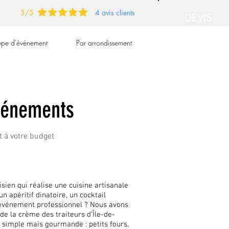
5/5
4 avis clients
DEVIS
GRATUIT
type d'événement
Par arrondissement
➡
événements
t à votre budget
sien qui réalise une cuisine artisanale
n apéritif dinatoire, un cocktail
d'événement professionnel ? Nous avons
de la crème des traiteurs d'Île-de-
e simple mais gourmande : petits fours,