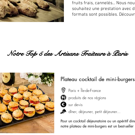
fruits frais, cannelés... Nous n
souhaitez une prestation avec d
formats sont possibles. Découvr
Notre Top 5 des Artisans Traiteurs à Paris
Plateau cocktail de mini-burgers
Paris + Île-de-France
produits de nos régions
sur devis
dîner, déjeuner, petit déjeuner...
Pour un cocktail déjeunatoire ou un apéritif din
notre plateau de mini-burgers est un best-seller 