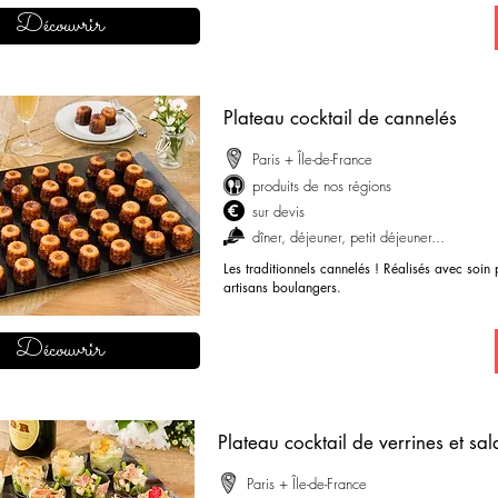
demander mon devis
Découvrir
Plateau cocktail de cannelés
Paris + Île-de-France
produits de nos régions
sur devis
dîner, déjeuner, petit déjeuner...
Les traditionnels cannelés ! Réalisés avec soin
artisans boulangers.
demander mon devis
Découvrir
Plateau cocktail de verrines et sa
Paris + Île-de-France