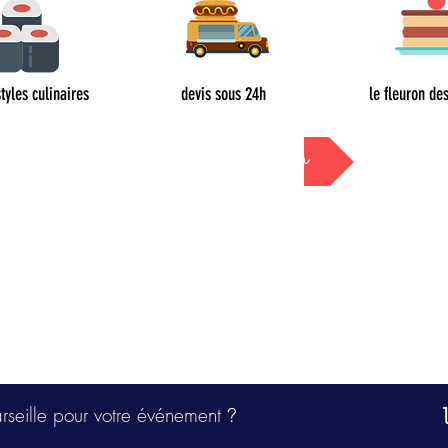
styles culinaires
devis sous 24h
le fleuron des
Devis sous 24h
arseille pour votre événement
?