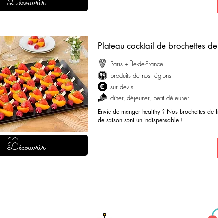
demander mon devis
Découvrir
Plateau cocktail de brochettes de 
Paris + Île-de-France
produits de nos régions
sur devis
dîner, déjeuner, petit déjeuner...
Envie de manger healthy ? Nos brochettes de fru
de saison sont un indispensable !
Découvrir
demander mon devis
Découvrir