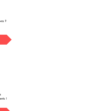
ves ?
s
ents !