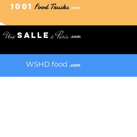
1001
Food Trucks
.com
Une
à Paris
SALLE
.com
WSHD food
.com
INFORMATIONS
Mentions légales
Conditions générales d'utilisation