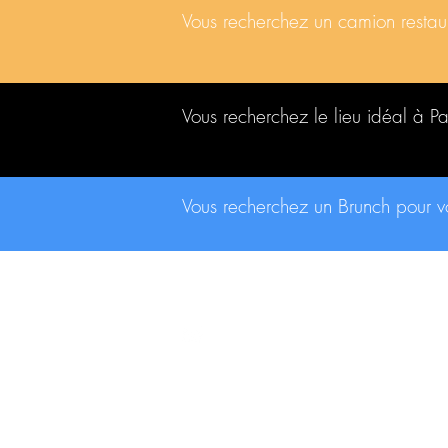
Vous recherchez un camion resta
Vous recherchez le lieu idéal à P
Vous recherchez un Brunch pour 
CONTACT
contact@traiteurs-parisiens.com