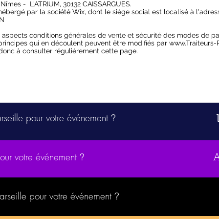
 Nîmes - L
'ATRIUM
, 30132 CAISSARGUES
.
hébergé par la société Wix, dont le siège social est localisé à l'adre
IN
es aspects conditions générales de vente et sécurité des modes de 
principes qui en découlent peuvent être modifiés par
www.Traiteurs-P
 donc à consulter régulièrement cette page.
arseille pour votre événement
?
pour votre événement
?
Marseille pour votre événement
?