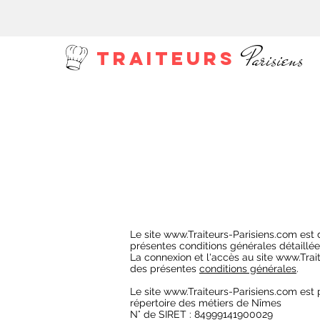
Parisiens
TRAITEURS
Le site
www.Traiteurs-Parisiens.com
est d
présentes conditions générales détaillées
La connexion et l'accès au site
www.Trai
des présentes
conditions générales
.
Le site
www.Traiteurs-Parisiens
.com est 
répertoire des métiers de Nîmes
N° de SIRET : 84999141900029