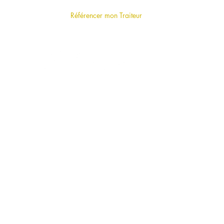
F.A.Q (foire aux questions)
Référencer mon Traiteur
LE BLOG
VOTRE TRAITEUR A PARIS PAR MODE
DE RESTAURATION
Cocktail
Buffet
Repas assis
Food Truck
Stand d'animation culinaire
Traiteur en livraison
Plateau repas & Lunch Box
Cuisine de Grand-Mère
Sandwichs & Salades
Panier de fruits et Snacking (bureaux)