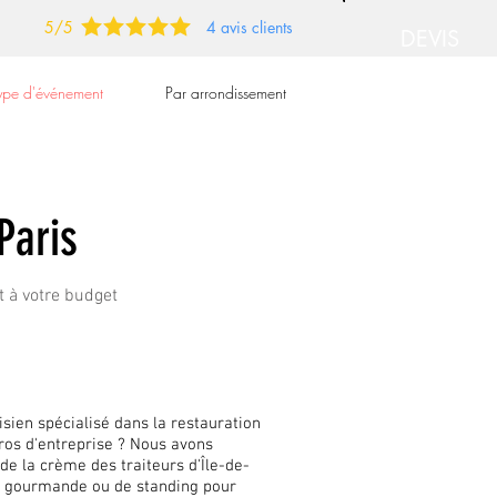
5/5
4 avis clients
DEVIS
GRATUIT
type d'événement
Par arrondissement
➡
Paris
t à votre budget
sien spécialisé dans la restauration
éros d'entreprise ? Nous avons
de la crème des traiteurs d'Île-de-
ne gourmande ou de standing pour