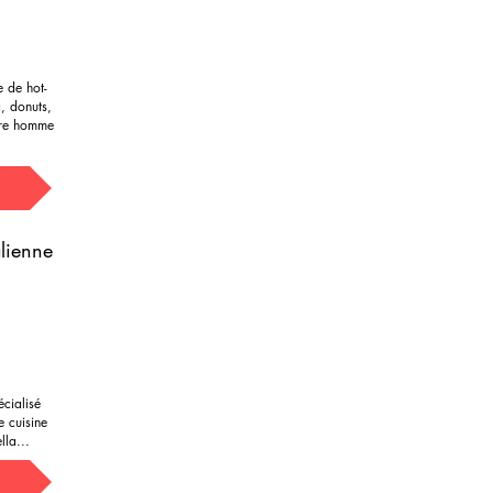
e de hot-
, donuts,
tre homme
alienne
cialisé
e cuisine
lla...