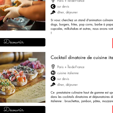
Paris + Île-de-France
sur devis
dîner, déjeuner
Si vouc cherchez un stand d'animation culinair
dogs, burgers, frites, pop corns, barbe à papa
cupcales, milkshakes et autres, nous avons vo
!
Découvrir
demander mon devis
Cocktail dinatoire de cuisine it
Paris + Île-de-France
cuisine italienne
sur devis
dîner, déjeuner
Ce prestataire culinaire haut de gamme est spé
dans les cocktails dinatoires et déjeunatoires d
italienne : bruschettas, jambon, pâtes, mozzare
demander mon devis
Découvrir