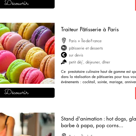
Découvrir
demander mon devis
Traiteur Pâtisserie à Paris
Paris + Île-de-France
pâtisserie et desserts
sur devis
petit déj'
, déjeuner, dîner
Ce prestataire culinaire haut de gamme est spé
dans la réalisation de pâtisseries pour tous vos
événements : cocktail, soirée, mariage, anniver
demander mon devis
Découvrir
Stand d'animation : hot dogs, gl
barbe à papa, pop corns...