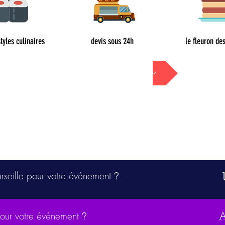
styles culinaires
devis sous 24h
le fleuron des
Devis sous 24h
arseille pour votre événement
?
pour votre événement
?