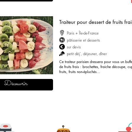
Traiteur pour dessert de fruits frai
Paris + Île-de-France
pâtisserie et dessert
s
sur devis
petit déj'
, déjeuner, dîner
Ce traiteur parisien dressera pour vous un buffe
de fruits frais : brochettes, fraiche découpe, c
fruits, fruits non-épluchés...
demander mon devis
Découvrir
Découvrir