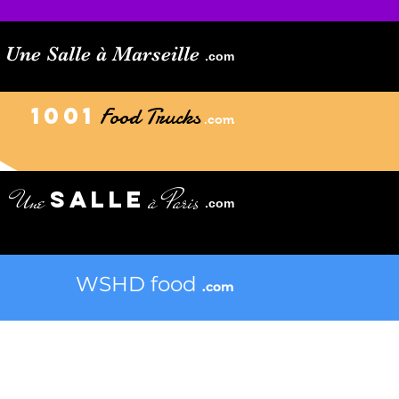
Une Salle à Marseille
.com
1001
Food Trucks
.com
Une
à Paris
SALLE
.com
WSHD food
.com
INFORMATIONS
Mentions légales