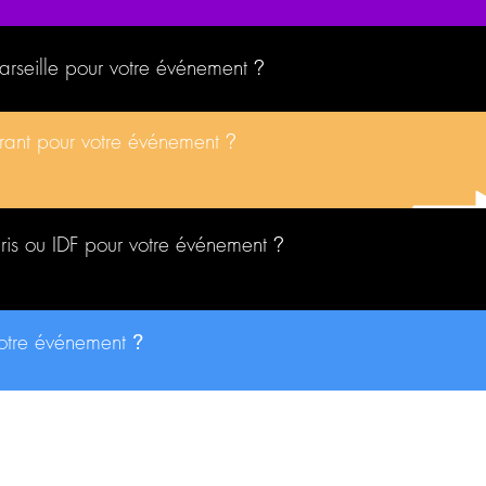
Marseille pour votre événement
?
urant pour votre événement
?
aris ou IDF pour votre événement
?
votre événement
?
A PROPOS
Qui sommes-nous
?