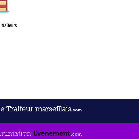
 traiteurs
le Traiteur marseillais
.com
Evenement
Animation
.com