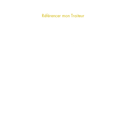
Qui sommes-nous
?
F.A.Q (foire aux questions)
Référencer mon Traiteur
LE BLOG
VOTRE TRAITEUR A PARIS PAR MODE
DE RESTAURATION
Cocktail
Buffet
Repas assis
Food Truck
Stand d'animation culinaire
Traiteur en livraison
Plateau repas & Lunch Box
Cuisine de Grand-Mère
Sandwichs & Salades