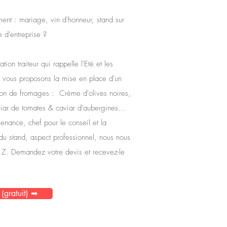
nt : mariage, vin d'honneur, stand sur
e d'entreprise ?
ion traiteur qui rappelle l'Eté et les
s vous proposons la mise en place d'un
tion de fromages : Crème d'olives noires,
viar de tomates & caviar d'aubergines...
enance, chef pour le conseil et la
 du stand, aspect professionnel, nous nous
à Z.
Demandez votre devis et recevez-le
(gratuit) ➡