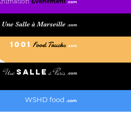
Evenement
Animation
.com
Une Salle à Marseille
.com
1001
Food Trucks
.com
Une
à Paris
SALLE
.com
WSHD food
.com
INFORMATIONS