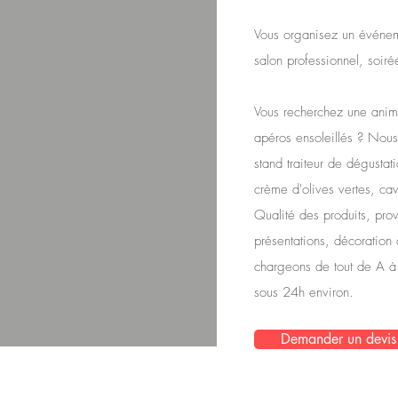
Vous organisez un événeme
salon professionnel, soiré
Vous recherchez une animat
apéros ensoleillés ? Nou
stand traiteur de dégusta
crème d'olives vertes, ca
Qualité des produits, prov
présentations, décoration
chargeons de tout de A 
sous 24h environ.
Demander un devis 