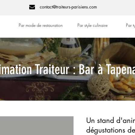
contact@traiteurs-parisiens.com
Par mode de restauration
Par style culinaire
Par 
imation Traiteur : Bar à Tapen
Un stand d'anim
dégustations d